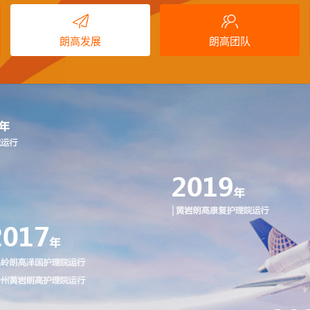
朗高发展
朗高团队