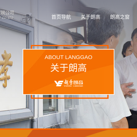
首页导航
关于朗高
朗高之窗
ABOUT LANGGAO
关于朗高