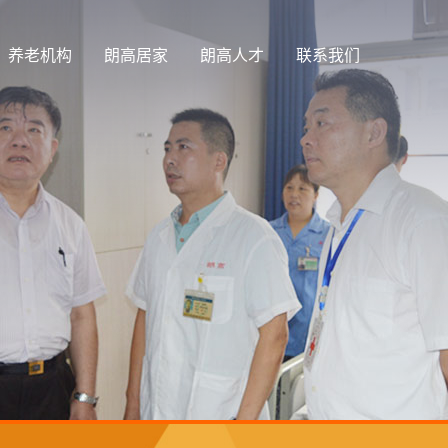
养老机构
朗高居家
朗高人才
联系我们